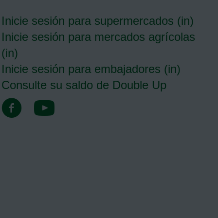
é
f
Inicie sesión para supermercados (in)
o
n
Inicie sesión para mercados agrícolas
o
(in)
Inicie sesión para embajadores (in)
Consulte su saldo de Double Up
Open Double Up Food Buck's Facebook page in a new 
Open Double Up Food Buck's Youtube page in 