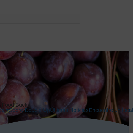
p Food Bucks
pe ▾
Sobre Double Up
Últimas Noticias
Encuentre un local