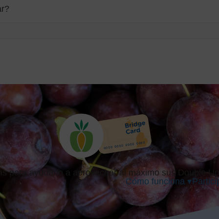
ar?
más para ayudarlo a aprovechar al máximo sus Double U
Cómo funciona ▾
Partici