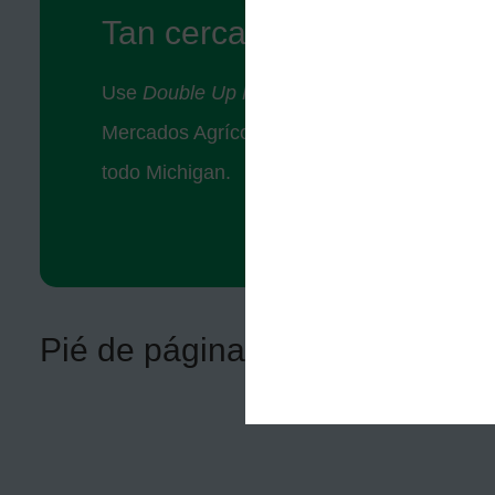
Tan cerca, que casi lo pu
Use
Double Up Food Bucks
en más de 250 
Mercados Agrícolas, y tiendas de convenienc
todo Michigan.
Pié de página