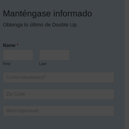
Manténgase informado
Obtenga lo último de Double Up.
Name
*
tab
a new tab
First
Last
E
m
a
Z
i
i
l
p
*
C
S
C
o
u
o
d
n
d
e
ú
e
t