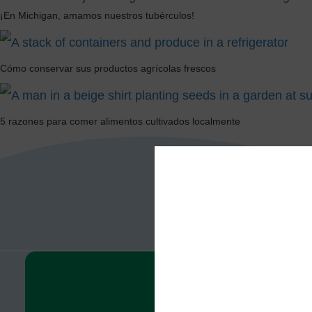
¡En Michigan, amamos nuestros tubérculos!
Cómo conservar sus productos agrícolas frescos
5 razones para comer alimentos cultivados localmente