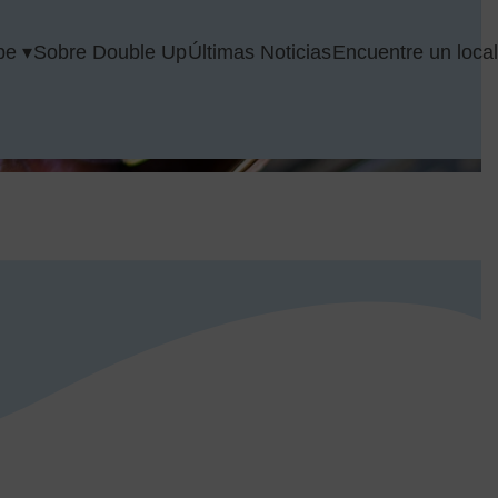
pe ▾
Sobre Double Up
Últimas Noticias
Encuentre un loca