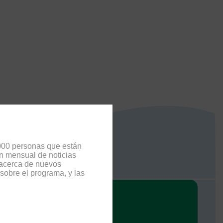
000 personas que están
ín mensual de noticias
 acerca de nuevos
 sobre el programa, y las