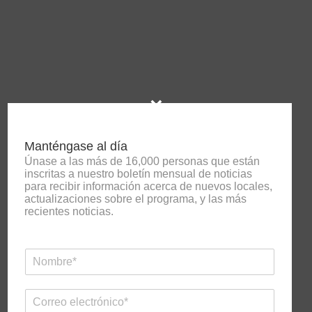
×
Manténgase al día
Únase a las más de 16,000 personas que están
inscritas a nuestro boletín mensual de noticias
para recibir información acerca de nuevos locales,
actualizaciones sobre el programa, y las más
recientes noticias.
N
a
m
E
e
m
*